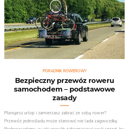
PORADNIK ROWEROWY
Bezpieczny przewóz roweru
samochodem – podstawowe
zasady
Planujesz urlop i zamierzasz zabrać ze sobą rower?
Przewóz jednośladu może stanowić nie lada zagwozdkę.