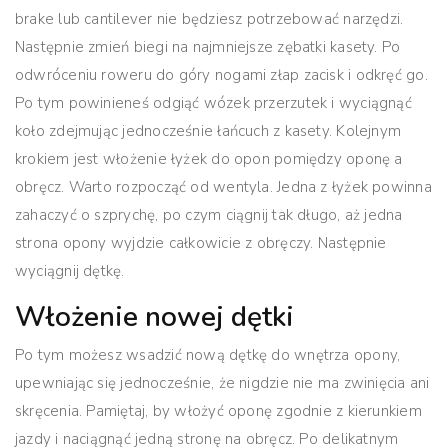
brake lub cantilever nie będziesz potrzebować narzędzi.
Następnie zmień biegi na najmniejsze zębatki kasety. Po
odwróceniu roweru do góry nogami złap zacisk i odkręć go.
Po tym powinieneś odgiąć wózek przerzutek i wyciągnąć
koło zdejmując jednocześnie łańcuch z kasety.
Kolejnym
krokiem jest włożenie łyżek do opon pomiędzy oponę a
obręcz. Warto rozpocząć od wentyla. Jedna z łyżek powinna
zahaczyć o szprychę, po czym ciągnij tak długo, aż jedna
strona opony wyjdzie całkowicie z obręczy. Następnie
wyciągnij dętkę.
Włożenie nowej dętki
Po tym możesz wsadzić nową dętkę do wnętrza opony,
upewniając się jednocześnie, że nigdzie nie ma zwinięcia ani
skręcenia.
Pamiętaj, by włożyć oponę zgodnie z kierunkiem
jazdy i naciągnąć jedną stronę na obręcz.
Po delikatnym