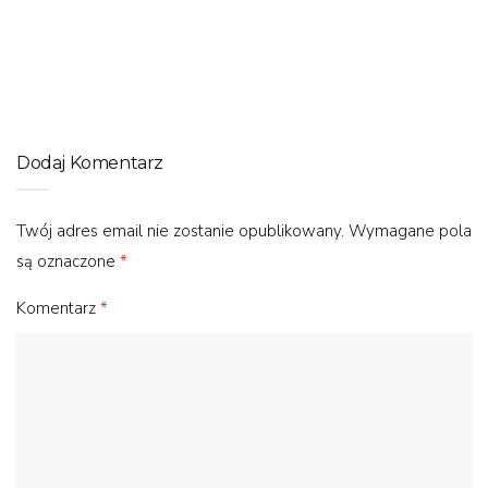
Jak odkręcić korbę w rowerze? Sprawdź, jeśli zamierzasz
wymieniać łożyska, pedały lub wkład suportu
Dodaj Komentarz
Twój adres email nie zostanie opublikowany.
Wymagane pola
są oznaczone
*
Komentarz
*