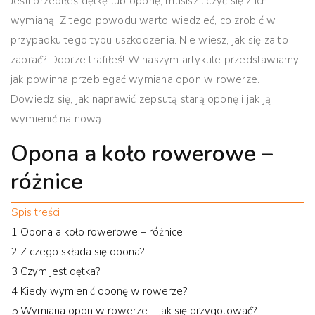
Jeśli przebiłeś dętkę lub oponę, musisz liczyć się z ich
wymianą. Z tego powodu warto wiedzieć, co zrobić w
przypadku tego typu uszkodzenia. Nie wiesz, jak się za to
zabrać? Dobrze trafiłeś!
W naszym artykule przedstawiamy,
jak powinna przebiegać wymiana opon w rowerze.
Dowiedz się, jak naprawić zepsutą starą oponę i jak ją
wymienić na nową!
Opona a koło rowerowe –
różnice
Spis treści
1
Opona a koło rowerowe – różnice
2
Z czego składa się opona?
3
Czym jest dętka?
4
Kiedy wymienić oponę w rowerze?
5
Wymiana opon w rowerze – jak się przygotować?