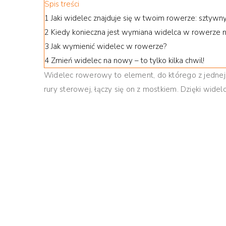
Spis treści
1
Jaki widelec znajduje się w twoim rowerze: sztywn
2
Kiedy konieczna jest wymiana widelca w rowerze 
3
Jak wymienić widelec w rowerze?
4
Zmień widelec na nowy – to tylko kilka chwil!
Widelec rowerowy to element, do którego z jednej 
rury sterowej, łączy się on z mostkiem. Dzięki w