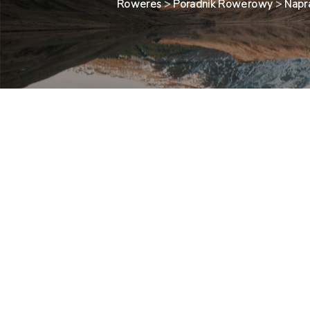
Roweres
>
Poradnik Rowerowy
>
Nap