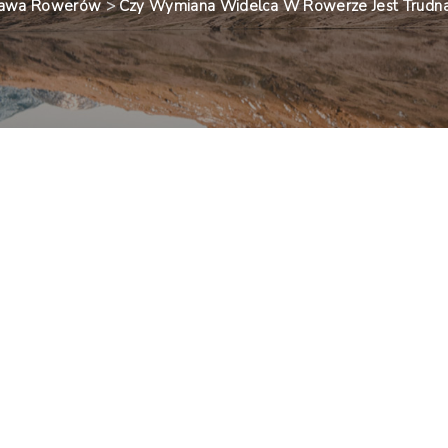
rawa Rowerów
>
Czy Wymiana Widelca W Rowerze Jest Trudna?