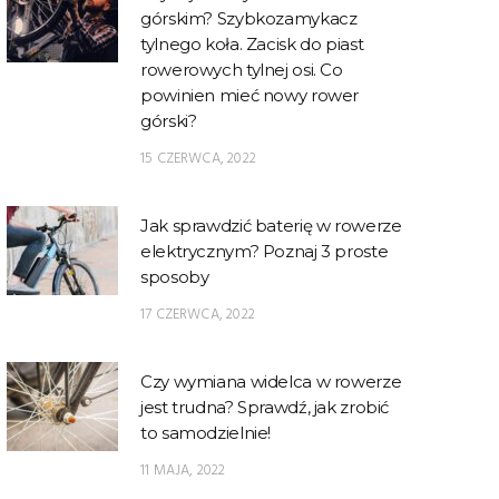
górskim? Szybkozamykacz
tylnego koła. Zacisk do piast
rowerowych tylnej osi. Co
powinien mieć nowy rower
górski?
15 CZERWCA, 2022
Jak sprawdzić baterię w rowerze
elektrycznym? Poznaj 3 proste
sposoby
17 CZERWCA, 2022
Czy wymiana widelca w rowerze
jest trudna? Sprawdź, jak zrobić
to samodzielnie!
11 MAJA, 2022