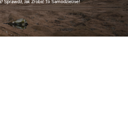
 Sprawdź, Jak Zrobić To Samodzielnie!