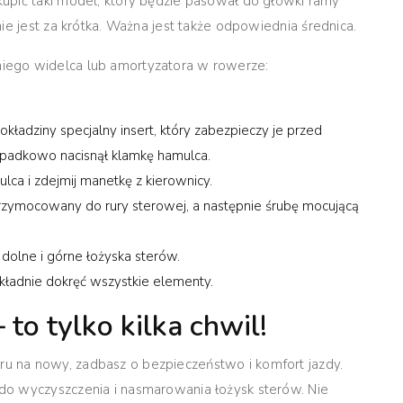
upić taki model, który będzie pasował do główki ramy
ie jest za krótka. Ważna jest także odpowiednia średnica.
iego widelca lub amortyzatora w rowerze:
adziny specjalny insert, który zabezpieczy je przed
zypadkowo nacisnął klamkę hamulca.
lca i zdejmij manetkę z kierownicy.
rzymocowany do rury sterowej, a następnie śrubę mocującą
dolne i górne łożyska sterów.
kładnie dokręć wszystkie elementy.
to tylko kilka chwil!
 na nowy, zadbasz o bezpieczeństwo i komfort jazdy.
do wyczyszczenia i nasmarowania łożysk sterów. Nie