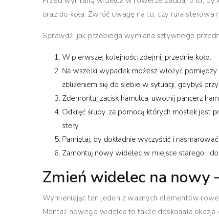
Przed wymianą widelca w rowerze zadbaj o to, by k
oraz do koła
. Zwróć uwagę na to, czy rura sterowa n
Sprawdź, jak przebiega wymiana sztywnego przedn
W pierwszej kolejności zdejmij przednie koło.
Na wszelki wypadek możesz włożyć pomiędzy okł
zbliżeniem się do siebie w sytuacji, gdybyś pr
Zdemontuj zacisk hamulca, uwolnij pancerz hamu
Odkręć śruby, za pomocą których mostek jest p
stery.
Pamiętaj, by dokładnie wyczyścić i nasmarować 
Zamontuj nowy widelec w miejsce starego i do
Zmień widelec na nowy – 
Wymieniając ten jeden z ważnych elementów roweru
Montaż nowego widelca to także doskonała okazja 