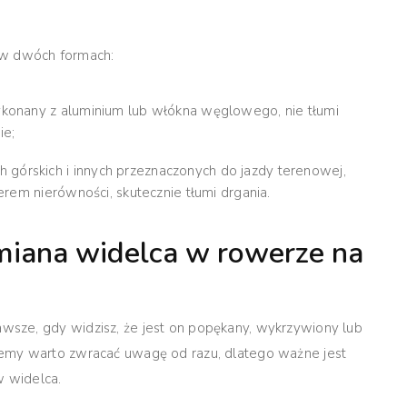
w dwóch formach:
ykonany z aluminium lub włókna węglowego, nie tłumi
ie;
górskich i innych przeznaczonych do jazdy terenowej,
rem nierówności, skutecznie tłumi drgania.
miana widelca w rowerze na
sze, gdy widzisz, że jest on popękany, wykrzywiony lub
blemy warto zwracać uwagę od razu, dlatego ważne jest
 widelca.