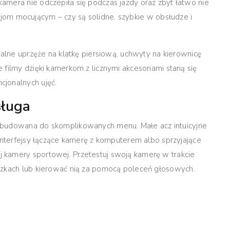
amera nie odczepiła się podczas jazdy oraz zbyt łatwo nie
ukcjom mocującym
– czy są solidne, szybkie w obsłudze i
jalne uprzęże na klatkę piersiową, uchwyty na kierownicę
 filmy dzięki kamerkom z licznymi akcesoriami staną się
jonalnych ujęć.
sługa
rozbudowana do skomplikowanych menu
. Małe acz intuicyjne
 interfejsy łączące kamerę z komputerem albo sprzyjające
 kamery sportowej. Przetestuj swoją kamerę w trakcie
czkach lub kierować nią za pomocą poleceń głosowych.