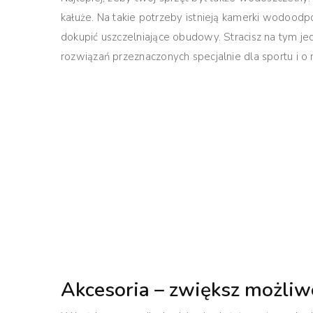
kałuże. Na takie potrzeby istnieją kamerki wodood
dokupić uszczelniające obudowy. Stracisz na tym jed
rozwiązań przeznaczonych specjalnie dla sportu i o 
Akcesoria – zwiększ możli