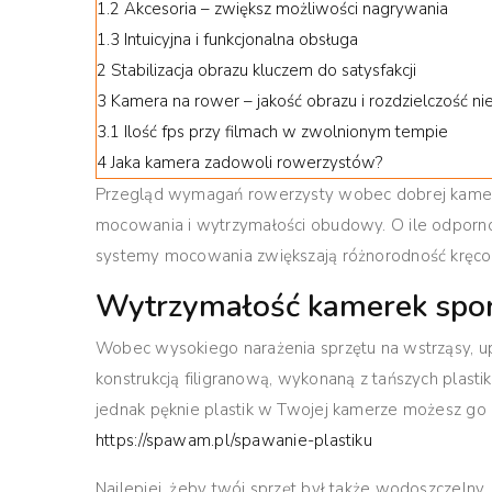
1.2
Akcesoria – zwiększ możliwości nagrywania
1.3
Intuicyjna i funkcjonalna obsługa
2
Stabilizacja obrazu kluczem do satysfakcji
3
Kamera na rower – jakość obrazu i rozdzielczość ni
3.1
Ilość fps przy filmach w zwolnionym tempie
4
Jaka kamera zadowoli rowerzystów?
Przegląd wymagań rowerzysty wobec dobrej kamery
mocowania i wytrzymałości obudowy.
O ile odporno
systemy mocowania zwiększają różnorodność kręco
Wytrzymałość kamerek spo
Wobec wysokiego narażenia sprzętu na wstrząsy, up
konstrukcją filigranową, wykonaną z tańszych plasti
jednak pęknie plastik w Twojej kamerze możesz go p
https://spawam.pl/spawanie-plastiku
Najlepiej, żeby twój sprzęt był także wodoszczelny