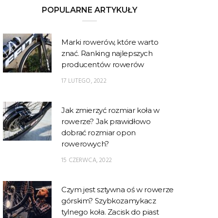
POPULARNE ARTYKUŁY
Marki rowerów, które warto
znać. Ranking najlepszych
producentów rowerów
17 LUTEGO, 2022
Jak zmierzyć rozmiar koła w
rowerze? Jak prawidłowo
dobrać rozmiar opon
rowerowych?
15 CZERWCA, 2022
Czym jest sztywna oś w rowerze
górskim? Szybkozamykacz
tylnego koła. Zacisk do piast