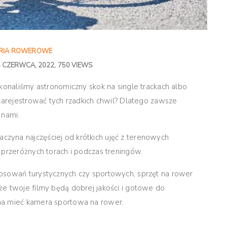
RIA ROWEROWE
5 CZERWCA, 2022
750 VIEWS
ykonaliśmy astronomiczny skok na single trackach albo
 zarejestrować tych rzadkich chwil? Dlatego zawsze
 nami.
zyna najczęściej od krótkich ujęć z terenowych
 przeróżnych torach i podczas treningów.
osowań turystycznych czy sportowych, sprzęt na rower
że twoje filmy będą dobrej jakości i gotowe do
na mieć kamera sportowa na rower.