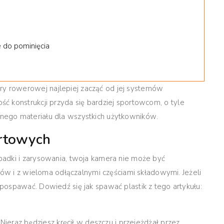
e do pominięcia
 rowerowej najlepiej zacząć od jej systemów
ść konstrukcji przyda się bardziej sportowcom, o tyle
nego materiału dla wszystkich użytkowników
.
rtowych
adki i zarysowania, twoja kamera nie może być
ków i z wieloma odłączalnymi częściami składowymi. Jeżeli
ospawać. Dowiedź się jak spawać plastik z tego artykułu:
. Nieraz będziesz kręcił w deszczu i przejeżdżał przez