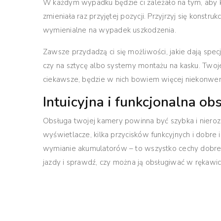
W każdym wypadku będzie ci zależało na tym, aby k
zmieniała raz przyjętej pozycji.
Przyjrzyj się konstr
wymienialne na wypadek uszkodzenia
.
Zawsze przydadzą ci się możliwości, jakie dają spec
czy na sztycę albo systemy montażu na kasku. Twoje
ciekawsze, będzie w nich bowiem więcej niekonwenc
Intuicyjna i funkcjonalna ob
Obsługa twojej kamery powinna być szybka i nie
wyświetlacze, kilka przycisków funkcyjnych i dobre
wymianie akumulatorów – to wszystko cechy dobrej
jazdy i sprawdź, czy można ją obsługiwać w rękawi