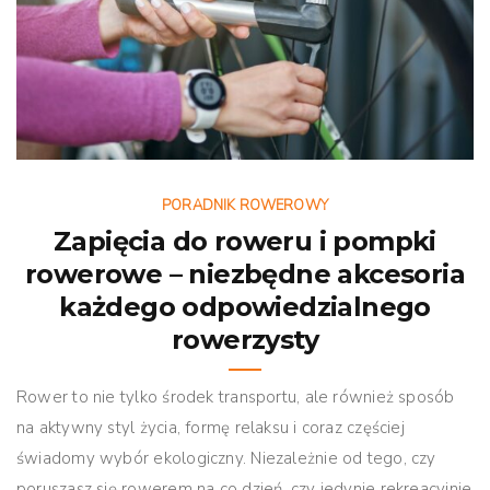
PORADNIK ROWEROWY
Zapięcia do roweru i pompki
rowerowe – niezbędne akcesoria
każdego odpowiedzialnego
rowerzysty
Rower to nie tylko środek transportu, ale również sposób
na aktywny styl życia, formę relaksu i coraz częściej
świadomy wybór ekologiczny. Niezależnie od tego, czy
poruszasz się rowerem na co dzień, czy jedynie rekreacyjnie