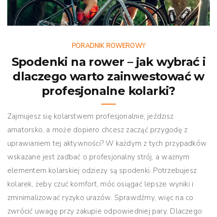
PORADNIK ROWEROWY
Spodenki na rower – jak wybrać i
dlaczego warto zainwestować w
profesjonalne kolarki?
Zajmujesz się kolarstwem profesjonalnie, jeździsz
amatorsko, a może dopiero chcesz zacząć przygodę z
uprawianiem tej aktywności? W każdym z tych przypadków
wskazane jest zadbać o profesjonalny strój, a ważnym
elementem kolarskiej odzieży są spodenki. Potrzebujesz
kolarek, żeby czuć komfort, móc osiągać lepsze wyniki i
zminimalizować ryzyko urazów. Sprawdźmy, więc na co
zwrócić uwagę przy zakupie odpowiedniej pary. Dlaczego