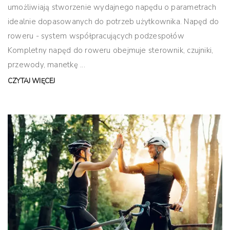
umożliwiają stworzenie wydajnego napędu o parametrach
idealnie dopasowanych do potrzeb użytkownika. Napęd do
roweru - system współpracujących podzespołów
Kompletny napęd do roweru obejmuje sterownik, czujniki,
przewody, manetkę ...
CZYTAJ WIĘCEJ