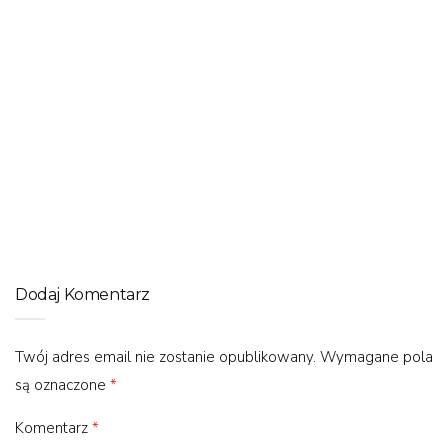
JAZDA NA ROWERZE
Jakie buty na rower? Doradzamy!
Dodaj Komentarz
Twój adres email nie zostanie opublikowany.
Wymagane pola
są oznaczone
*
Komentarz
*