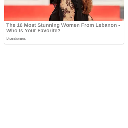
Mogą Ci Się Spodobać