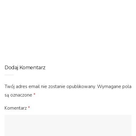
CZĘŚCI ROWEROWE
Grupy Shimano bez tajemnic – poznaj grupy osprzętu
japońskiego producenta
Dodaj Komentarz
Twój adres email nie zostanie opublikowany.
Wymagane pola
są oznaczone
*
Komentarz
*