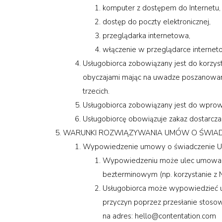
komputer z dostępem do Internetu,
dostęp do poczty elektronicznej,
przeglądarka internetowa,
włączenie w przeglądarce interneto
Usługobiorca zobowiązany jest do korzy
obyczajami mając na uwadze poszanowanie
trzecich.
Usługobiorca zobowiązany jest do wprow
Usługobiorcę obowiązuje zakaz dostarcza
WARUNKI ROZWIĄZYWANIA UMÓW O ŚWIADC
Wypowiedzenie umowy o świadczenie Usłu
Wypowiedzeniu może ulec umowa o ś
bezterminowym (np. korzystanie z 
Usługobiorca może wypowiedzieć 
przyczyn poprzez przesłanie stoso
na adres:
hello@contentation.com