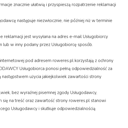
acje znacznie ułatwią i przyspieszą rozpatrzenie reklamacji
godawcę następuje niezwłocznie, nie później niż w terminie
eklamacji jest wysyłana na adres e-mail Usługobiorcy
 lub w inny podany przez Usługobiorcę sposób.
 internetowej pod adresem roweres.pl korzystają z ochrony
UGODAWCY Usługobiorca ponosi pełną odpowiedzialność za
następstwem użycia jakiejkolwiek zawartości strony
olwiek, bez wyraźnej pisemnej zgody Usługodawcy,
się na treść oraz zawartość strony roweres.pl stanowi
ącego Usługodawcy i skutkuje odpowiedzialnością