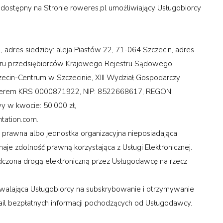
tępny na Stronie roweres.pl umożliwiający Usługobiorcy
.
, adres siedziby: aleja Piastów 22, 71-064 Szczecin, adres
estru przedsiębiorców Krajowego Rejestru Sądowego
in-Centrum w Szczecinie, XIII Wydział Gospodarczy
erem KRS 0000871922, NIP: 8522668617, REGON:
y w kwocie: 50.000 zł,
tation.com
.
rawna albo jednostka organizacyjna nieposiadająca
aje zdolność prawną korzystająca z Usługi Elektronicznej.
ona drogą elektroniczną przez Usługodawcę na rzecz
alająca Usługobiorcy na subskrybowanie i otrzymywanie
il bezpłatnych informacji pochodzących od Usługodawcy.