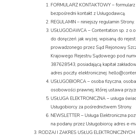
FORMULARZ KONTAKTOWY – formularz dos
bezpośredni kontakt z Usługodawcą.
REGULAMIN – niniejszy regulamin Strony.
USŁUGODAWCA –
Contentation sp. z o.o
do doręczeń: jak wyżej, wpisaną do rej
prowadzonego przez Sąd Rejonowy Szczec
Krajowego Rejestru Sądowego pod num
387628543, posiadającą kapitał zakładow
adres poczty elektronicznej:
hello@conten
USŁUGOBIORCA – osoba fizyczna, osoba p
osobowości prawnej, której ustawa przyzn
USŁUGA ELEKTRONICZNA – usługa świadcz
Usługobiorcy za pośrednictwem Strony.
NEWSLETTER – Usługa Elektroniczna pozw
na podany przez Usługobiorcę adres e-ma
RODZAJ I ZAKRES USŁUG ELEKTRONICZNYCH