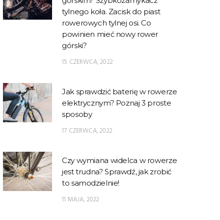
górskim? Szybkozamykacz
tylnego koła. Zacisk do piast
rowerowych tylnej osi. Co
powinien mieć nowy rower
górski?
15 CZERWCA, 2022
Jak sprawdzić baterię w rowerze
elektrycznym? Poznaj 3 proste
sposoby
17 CZERWCA, 2022
Czy wymiana widelca w rowerze
jest trudna? Sprawdź, jak zrobić
to samodzielnie!
11 MAJA, 2022