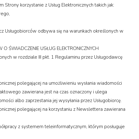
trony korzystanie z Usług Elektronicznych takich jak:
wego,
zecz Usługobiorców odbywa się na warunkach określonych w
W O ŚWIADCZENIE USŁUG ELEKTRONICZNYCH
onych w rozdziale III pkt. 1 Regulaminu przez Usługodawcę
onicznej polegającej na umożliwieniu wysłania wiadomości
ktowego zawierana jest na czas oznaczony i ulega
mości albo zaprzestania jej wysyłania przez Usługobiorcę.
nicznej polegającej na korzystaniu z Newslettera zawierana
ółpracy z systemem teleinformatycznym, którym posługuje