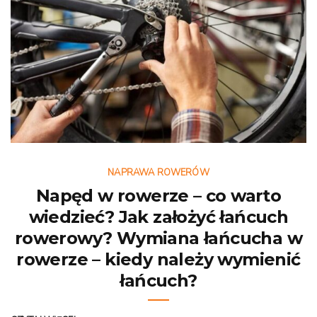
NAPRAWA ROWERÓW
Napęd w rowerze – co warto
wiedzieć? Jak założyć łańcuch
rowerowy? Wymiana łańcucha w
rowerze – kiedy należy wymienić
łańcuch?