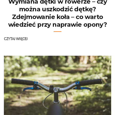
Wymiana dętki w rowerze – czy
można uszkodzić dętkę?
Zdejmowanie koła – co warto
wiedzieć przy naprawie opony?
CZYTAJ WIĘCEJ