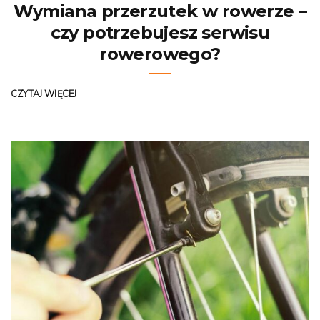
Wymiana przerzutek w rowerze –
czy potrzebujesz serwisu
rowerowego?
CZYTAJ WIĘCEJ