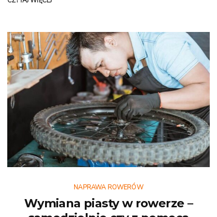
CZYTAJ WIĘCEJ
NAPRAWA ROWERÓW
Wymiana piasty w rowerze –