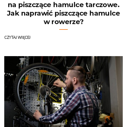
na piszczące hamulce tarczowe.
Jak naprawić piszczące hamulce
w rowerze?
CZYTAJ WIĘCEJ