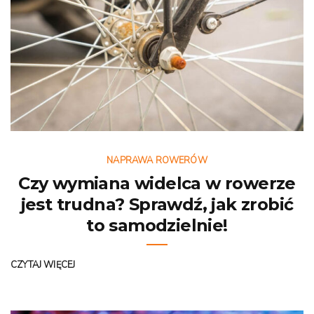
NAPRAWA ROWERÓW
Czy wymiana widelca w rowerze
jest trudna? Sprawdź, jak zrobić
to samodzielnie!
CZYTAJ WIĘCEJ