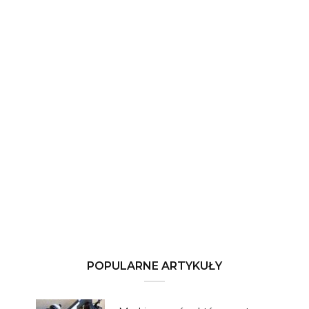
POPULARNE ARTYKUŁY