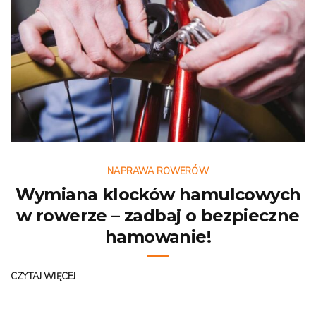
NAPRAWA ROWERÓW
Wymiana klocków hamulcowych
w rowerze – zadbaj o bezpieczne
hamowanie!
CZYTAJ WIĘCEJ