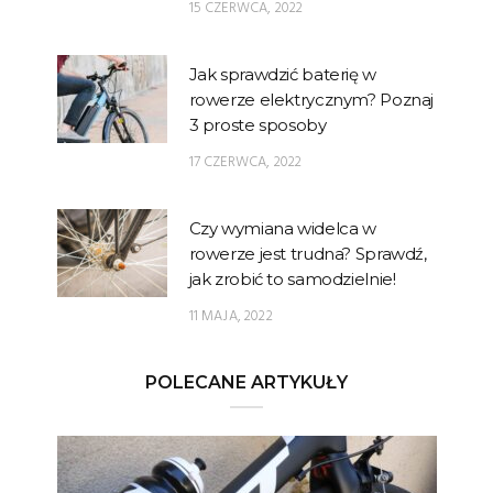
15 CZERWCA, 2022
Jak sprawdzić baterię w
rowerze elektrycznym? Poznaj
3 proste sposoby
17 CZERWCA, 2022
Czy wymiana widelca w
rowerze jest trudna? Sprawdź,
jak zrobić to samodzielnie!
11 MAJA, 2022
POLECANE ARTYKUŁY