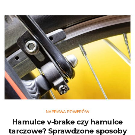
NAPRAWA ROWERÓW
Hamulce v-brake czy hamulce
tarczowe? Sprawdzone sposoby