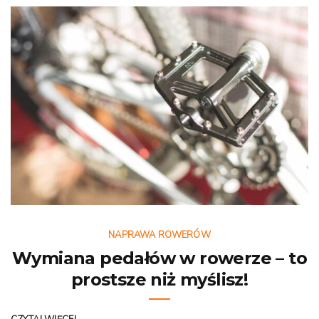
NAPRAWA ROWERÓW
Wymiana pedałów w rowerze – to
prostsze niż myślisz!