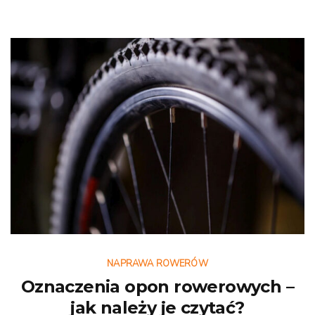
NAPRAWA ROWERÓW
Oznaczenia opon rowerowych –
jak należy je czytać?