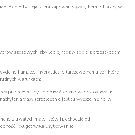
adać amortyzację, która zapewni większy komfort jazdy w
erów szosowych, aby lepiej radziły sobie z przeszkodami
ydajne hamulce (hydrauliczne tarczowe hamulce), które
trudnych warunkach;
kres przełożeń, aby umożliwić kolarzowi dostosowanie
chylenia trasy (przełożenie jest tu wyższe niż np. w
onane z trwałych materiałów i pochodzić od
dność i długotrwałe użytkowanie;