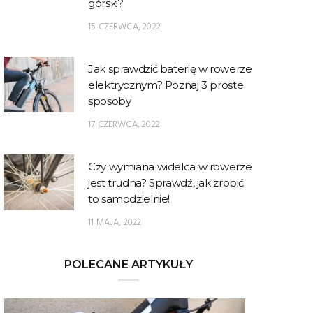
górski?
15 CZERWCA, 2022
Jak sprawdzić baterię w rowerze
elektrycznym? Poznaj 3 proste
sposoby
17 CZERWCA, 2022
Czy wymiana widelca w rowerze
jest trudna? Sprawdź, jak zrobić
to samodzielnie!
11 MAJA, 2022
POLECANE ARTYKUŁY