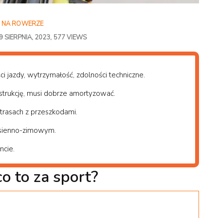
 NA ROWERZE
9 SIERPNIA, 2023
577 VIEWS
i jazdy, wytrzymałość, zdolności techniczne.
trukcję, musi dobrze amortyzować.
trasach z przeszkodami.
esienno-zimowym.
ncie.
o to za sport?