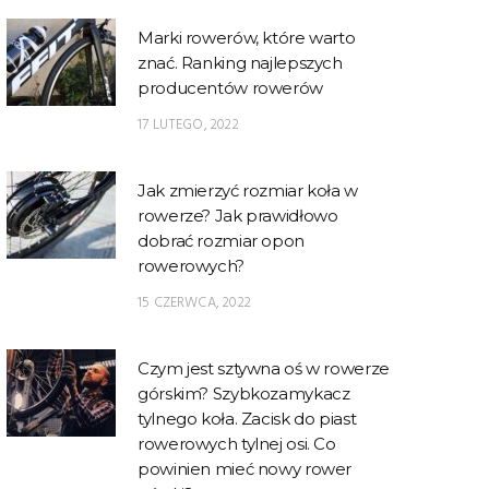
Marki rowerów, które warto
znać. Ranking najlepszych
producentów rowerów
17 LUTEGO, 2022
Jak zmierzyć rozmiar koła w
rowerze? Jak prawidłowo
dobrać rozmiar opon
rowerowych?
15 CZERWCA, 2022
Czym jest sztywna oś w rowerze
górskim? Szybkozamykacz
tylnego koła. Zacisk do piast
rowerowych tylnej osi. Co
powinien mieć nowy rower