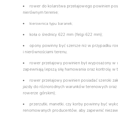
rower do kolarstwa przełajowego powinien posi
nierównym terenie;
kierownica typu baranek;
koła o średnicy 622 mm (felgi 622 mm);
opony powinny być szersze niż w przypadku row
i nierównościami terenu;
rower przełajowy powinien był wyposażony w w
zapewniają lepszą siłę hamowania oraz kontrolę w 
rower przełajowy powinien posiadać szeroki za
jazdy do różnorodnych warunków terenowych oraz na
rowerze górskim);
przerzutki, manetki, czy korby powinny być wyk
renomowanych producentów, aby zapewnić niezawo