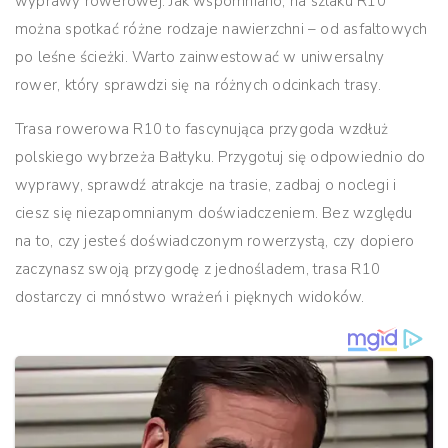
wyprawy rowerowej. Jak wspomniano, na szlaku R10
można spotkać różne rodzaje nawierzchni – od asfaltowych
po leśne ścieżki. Warto zainwestować w uniwersalny
rower, który sprawdzi się na różnych odcinkach trasy.
Trasa rowerowa R10 to fascynująca przygoda wzdłuż
polskiego wybrzeża Bałtyku.
Przygotuj się odpowiednio do
wyprawy, sprawdź atrakcje na trasie, zadbaj o noclegi i
ciesz się niezapomnianym doświadczeniem. Bez względu
na to, czy jesteś doświadczonym rowerzystą, czy dopiero
zaczynasz swoją przygodę z jednośladem, trasa R10
dostarczy ci mnóstwo wrażeń i pięknych widoków.