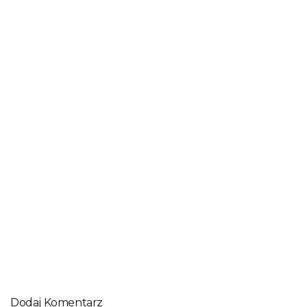
Jakie buty na rower? Doradzamy!
JAZDA NA ROWERZE
Czy jazda na rowerze może wpłynąć na przebieg ciąży lub
płodność?
Dodaj Komentarz