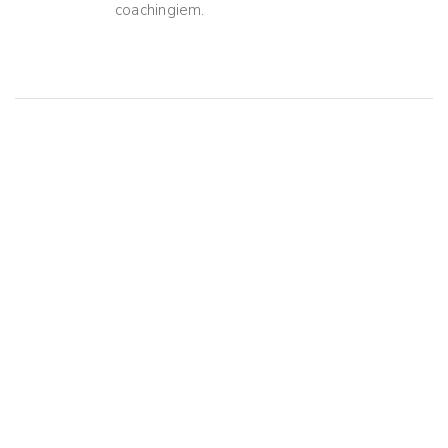
coachingiem.
Mogą Ci Się Spodobać
JAZDA NA ROWERZE