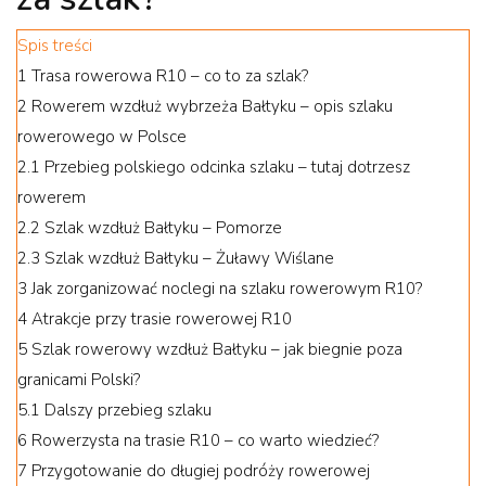
Spis treści
1
Trasa rowerowa R10 – co to za szlak?
2
Rowerem wzdłuż wybrzeża Bałtyku – opis szlaku
rowerowego w Polsce
2.1
Przebieg polskiego odcinka szlaku – tutaj dotrzesz
rowerem
2.2
Szlak wzdłuż Bałtyku – Pomorze
2.3
Szlak wzdłuż Bałtyku – Żuławy Wiślane
3
Jak zorganizować noclegi na szlaku rowerowym R10?
4
Atrakcje przy trasie rowerowej R10
5
Szlak rowerowy wzdłuż Bałtyku – jak biegnie poza
granicami Polski?
5.1
Dalszy przebieg szlaku
6
Rowerzysta na trasie R10 – co warto wiedzieć?
7
Przygotowanie do długiej podróży rowerowej