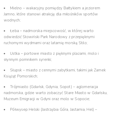
Mielno – wakacyjny pomiędzy Bałtykiem a jeziorem
Jamno, które stanowi atrakcję dla miłośników sportów
wodnych;
Łeba – nadmorska miejscowość, w której warto
odwiedzić Słowiński Park Narodowy z przepięknymi
ruchomymi wydmami oraz latarnię morską Stilo;
Ustka – portowe miasto z pięknymi plażami, molo i
słynnym pomnikem syrenki;
Słupsk – miasto z cennymi zabytkami, takimi jak Zamek
Książąt Pomorskich;
Trójmiasto (Gdańsk, Gdynia, Sopot) – aglomeracja
nadmorska, gdzie warto zobaczyć Stare Miasto w Gdańsku,
Muzeum Emigracji w Gdyni oraz molo w Sopocie;
Półwysep Helski (Jastrzębia Góra, Jastarnia, Hel) –