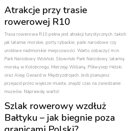
Atrakcje przy trasie
rowerowej R10
Trasa rowerowa R10 pełna jest atrakcji turystycznych, takich
jak latarnie morskie, porty rybackie, parki narodowe czy
urokliwe nadmorskie miejscowości. Warto zobaczyć m.in.
Park Narodowy Woliński, Słowiński Park Narodowy, latarnię
morską w Kołobrzegu, Mierzeję Wiślaną, Półwysep Helski
oraz Aleję Gwiazd w Międzyzdrojach. Jeśli planujesz
przejazd przez większe miasta, znajdź czas na zwiedzanie
muzeów. Naprawdę warto!
Szlak rowerowy wzdłuż
Bałtyku – jak biegnie poza
granicami Polski?