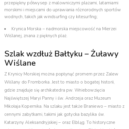
przepiękny półwysep z malowniczymi plażami, latarniami
morskimi i miejscami do uprawiania różnorodnych sportów
wodnych, takich jak windsurfing czy kitesurfing;
Krynica Morska – nadmorska miejscowość na Mierzei
Wiślanej, znana z pięknych plaż.
Szlak wzdłuż Bałtyku – Żuławy
Wiślane
Z Krynicy Morskiej można popłynąć promem przez Zalew
Wiślany do Fromborka. Jest to miasto o bogatej historii,
gdzie znajduje się archikatedra pw. Wniebowzięcia
Najświętszej Maryi Panny i św. Andrzeja oraz Muzeum
Mikołaja Kopernika. Na szlaku jest także Braniewo – miasto z
cennymi zabytkami, takimi jak gotycka bazylika św.
Katarzyny Aleksandryjskiej – oraz Elbląg. To historyczne