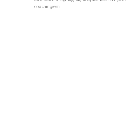
coachingiem.
Mogą Ci Się Spodobać
PORADNIK ROWEROWY