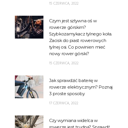
15 CZERWCA, 2022
Czym jest sztywna oś w
rowerze górskim?
Szybkozamykacz tylnego koła.
Zacisk do piast rowerowych
tylnej osi. Co powinien mieć
nowy rower górski?
15 CZERWCA, 2022
Jak sprawdzić baterię w
rowerze elektrycznym? Poznaj
3 proste sposoby
17 CZERWCA, 2022
Czy wymiana widelca w
rowerze jest trudna? Sprawdź,