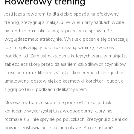
Rowerowy trening
Jeśli jazda rowerem to dla ciebie sposób na efektywny
trening, zrezygnuj z makijażu.
W wielu przypadkach wcale
nie dodaje on uroku, a wręcz przeciwnie sprawia, że
wyglądasz mało atrakcyjnie. Wysiłek, pocenie się oznaczają
często spływający tusz, rozmazaną szminkę, zważony
podkład itd. Zamiast nakładania kolejnych warstw makijażu,
zabezpiecz skórę przed działaniem szkodliwych czynników
stosując krem z filtrem UV.
Jeżeli koniecznie chcesz jechać
umalowana, odstaw ciężkie kosmetyki, korektor i puder, a
sięgnij po lekki podkład i delikatny krem.
Możesz też bardzo subtelnie podkreślić oko, jednak
koniecznie wykorzystaj tusz wodoodporny, który nie
rozmaże się i nie spłynie po policzkach. Zrezygnuj z cieni do
powiek, zostawiając je na inną okazję. A co z ustami?