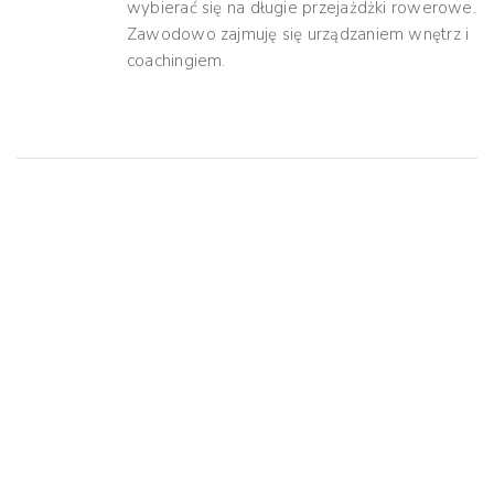
wybierać się na długie przejażdżki rowerowe.
Zawodowo zajmuję się urządzaniem wnętrz i
coachingiem.
Mogą Ci Się Spodobać
PORADNIK ROWEROWY