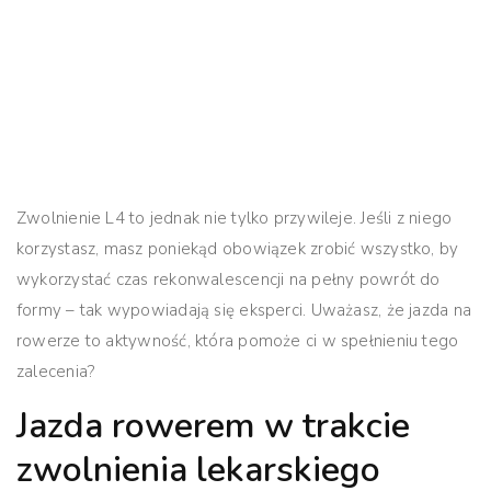
Zwolnienie L4 to jednak nie tylko przywileje. Jeśli z niego
korzystasz, masz poniekąd obowiązek zrobić wszystko, by
wykorzystać czas rekonwalescencji na pełny powrót do
formy
– tak wypowiadają się eksperci. Uważasz, że jazda na
rowerze to aktywność, która pomoże ci w spełnieniu tego
zalecenia?
Jazda rowerem w trakcie
zwolnienia lekarskiego