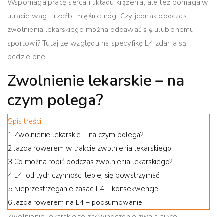
Wspomaga pracę serca i układu krążenia, ale też pomaga w
utracie wagi i rzeźbi mięśnie nóg.
Czy jednak podczas
zwolnienia lekarskiego można oddawać się ulubionemu
sportowi? Tutaj ze względu na specyfikę L4 zdania są
podzielone.
Zwolnienie lekarskie – na
czym polega?
Spis treści
1
Zwolnienie lekarskie – na czym polega?
2
Jazda rowerem w trakcie zwolnienia lekarskiego
3
Co można robić podczas zwolnienia lekarskiego?
4
L4, od tych czynności lepiej się powstrzymać
5
Nieprzestrzeganie zasad L4 – konsekwencje
6
Jazda rowerem na L4 – podsumowanie
Zwolnienie lekarskie to zaświadczenie zwalniające