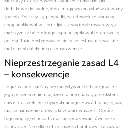
Niektórzy traktują bowiem zwolnienie lekarskie jako
dodatkowe dni wolne, które mogą wykorzystać w dowolny
sposób. Zdarzały się przypadki, że człowiek ze złamaną
nogą publikował w sieci zdjęcia z wycieczki rowerowej, a
mężczyzna z bólem kręgosłupa porządkował teren swojej
posesji. Takie postępowanie nie tylko jest nieuczciwe, ale
może mieć daleko idące konsekwencje.
Nieprzestrzeganie zasad L4
– konsekwencje
Jak już wspominaliśmy, wykorzystywanie L4 niezgodnie z
jego przeznaczeniem będzie dla pracodawcy pretekstem
nawet do zwolnienia dyscyplinarnego.
Powód to najczęściej
rażące naruszenie obowiązków pracowniczych. Oprócz
tego nieprzyjemności trzeba się spodziewać również ze
strony ZUS. Nie tylko cofnie zasiłek chorobowy, ale zażąda