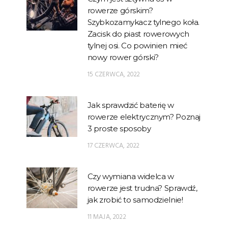
rowerze górskim?
Szybkozamykacz tylnego koła.
Zacisk do piast rowerowych
tylnej osi. Co powinien mieć
nowy rower górski?
15 CZERWCA, 2022
Jak sprawdzić baterię w
rowerze elektrycznym? Poznaj
3 proste sposoby
17 CZERWCA, 2022
Czy wymiana widelca w
rowerze jest trudna? Sprawdź,
jak zrobić to samodzielnie!
11 MAJA, 2022