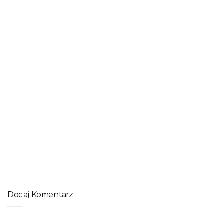
Oryginalny pomysł na ozdobienie ogrodu z rowerem w tle
ROWER
Warsztat rowerowy – dobry pomysł na biznes
Dodaj Komentarz