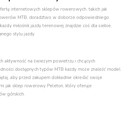
fertę internetowych sklepów rowerowych, takich jak
ór rowerów MTB, doradztwo w doborze odpowiedniego
każdy miłośnik jazdy terenowej znajdzie coś dla siebie,
nego stylu jazdy.
ch aktywność na świeżym powietrzu i chcących
orodności dostępnych typów MTB każdy może znaleźć model
ętaj, aby przed zakupem dokładnie określić swoje
imi jak sklep rowerowy Peleton, który oferuje
ów górskich.