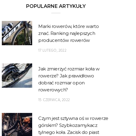
POPULARNE ARTYKUŁY
Marki rowerów, które warto
znać. Ranking najlepszych
producentów rowerów
17 LUTEGO, 2022
Jak zmierzyć rozmiar koła w
rowerze? Jak prawidłowo
dobrać rozmiar opon
rowerowych?
15 CZERWCA, 2022
Czym jest sztywna oś w rowerze
górskim? Szybkozamykacz
tylnego koła. Zacisk do piast