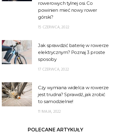
rowerowych tylnej osi. Co
powinien mieć nowy rower
górski?
15 CZERWCA, 2022
Jak sprawdzić baterię w rowerze
elektrycznym? Poznaj 3 proste
sposoby
17 CZERWCA, 2022
Czy wymiana widelca w rowerze
jest trudna? Sprawdź, jak zrobić
to samodzielnie!
11 MAJA, 2022
POLECANE ARTYKUŁY