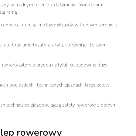
jazdy w trudnym terenie z dużymi nierównościami.
ałą ramą.
i enduro, oferując możliwość jazdy w trudnym terenie z
 ale brak amortyzatora z tyłu, co czyni je lżejszymi i
(amortyzatory z przodu i z tyłu), co zapewnia duży
ch podjazdach i technicznych zjazdach, łączą zalety
ch technicznie zjazdów, łączą zalety rowerów z pełnym
klep rowerowy