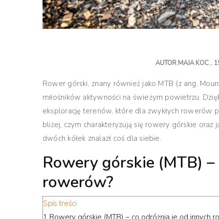
AUTOR
MAJA KOC
1
Rower górski, znany również jako MTB (z ang. Mount
miłośników aktywności na świeżym powietrzu. Dzięk
eksplorację terenów, które dla zwykłych rowerów p
bliżej, czym charakteryzują się rowery górskie oraz
dwóch kółek znalazł coś dla siebie.
Rowery górskie (MTB) – c
rowerów?
Spis treści
1
Rowery górskie (MTB) – co odróżnia je od innych 