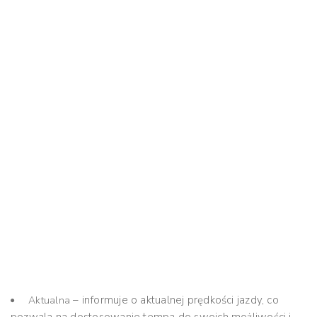
– informuje o aktualnej prędkości jazdy, co
Aktualna
pozwala na dostosowanie tempa do swoich możliwości i