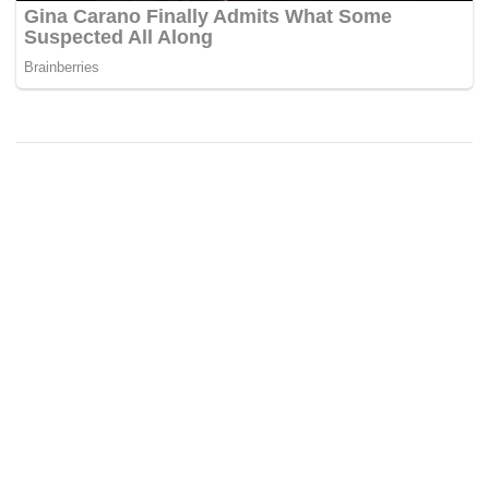
Mogą Ci Się Spodobać
PORADNIK ROWEROWY