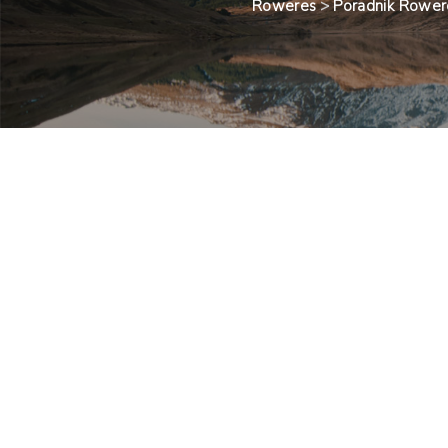
Roweres
>
Poradnik Rowe