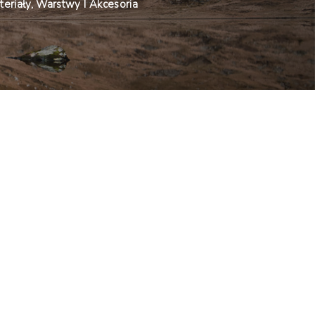
eriały, Warstwy I Akcesoria