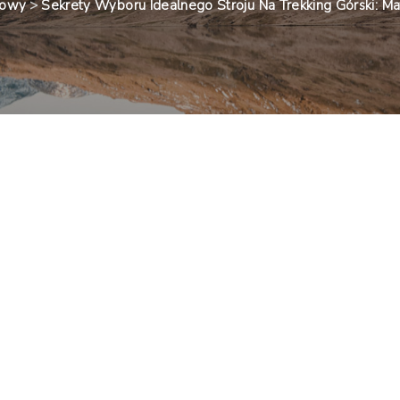
rowy
>
Sekrety Wyboru Idealnego Stroju Na Trekking Górski: Mat