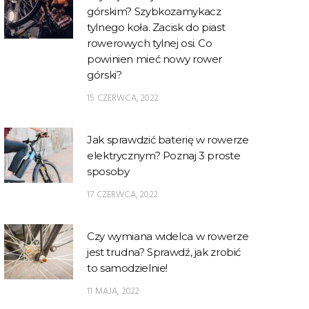
górskim? Szybkozamykacz
tylnego koła. Zacisk do piast
rowerowych tylnej osi. Co
powinien mieć nowy rower
górski?
15 CZERWCA, 2022
Jak sprawdzić baterię w rowerze
elektrycznym? Poznaj 3 proste
sposoby
17 CZERWCA, 2022
Czy wymiana widelca w rowerze
jest trudna? Sprawdź, jak zrobić
to samodzielnie!
11 MAJA, 2022