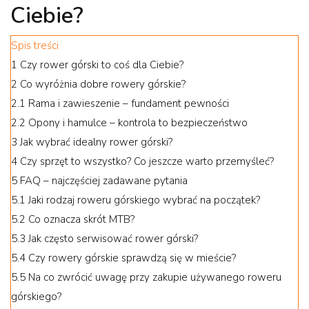
Ciebie?
Spis treści
1
Czy rower górski to coś dla Ciebie?
2
Co wyróżnia dobre rowery górskie?
2.1
Rama i zawieszenie – fundament pewności
2.2
Opony i hamulce – kontrola to bezpieczeństwo
3
Jak wybrać idealny rower górski?
4
Czy sprzęt to wszystko? Co jeszcze warto przemyśleć?
5
FAQ – najczęściej zadawane pytania
5.1
Jaki rodzaj roweru górskiego wybrać na początek?
5.2
Co oznacza skrót MTB?
5.3
Jak często serwisować rower górski?
5.4
Czy rowery górskie sprawdzą się w mieście?
5.5
Na co zwrócić uwagę przy zakupie używanego roweru
górskiego?