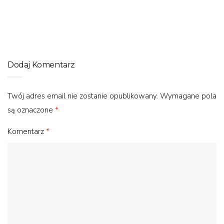
Jaki rower wybrać w zależności od celu naszej jazdy?
Dodaj Komentarz
Twój adres email nie zostanie opublikowany.
Wymagane pola
są oznaczone
*
Komentarz
*