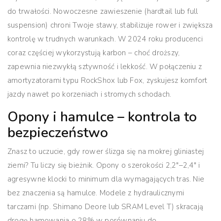
do trwałości.
Nowoczesne zawieszenie (hardtail lub full
suspension) chroni Twoje stawy, stabilizuje rower i zwiększa
kontrolę w trudnych warunkach.
W 2024 roku producenci
coraz częściej wykorzystują karbon – choć droższy,
zapewnia niezwykłą sztywność i lekkość. W połączeniu z
amortyzatorami typu RockShox lub Fox, zyskujesz komfort
jazdy nawet po korzeniach i stromych schodach.
Opony i hamulce – kontrola to
bezpieczeństwo
Znasz to uczucie, gdy rower ślizga się na mokrej gliniastej
ziemi? Tu liczy się bieżnik. Opony o szerokości 2,2″–2,4″ i
agresywne klocki to minimum dla wymagających tras. Nie
bez znaczenia są hamulce. Modele z hydraulicznymi
tarczami (np. Shimano Deore lub SRAM Level T)
skracają
drogę hamowania o 28% w porównaniu do