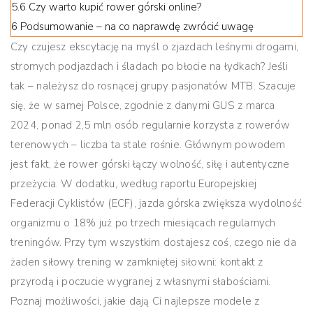
5.6
Czy warto kupić rower górski online?
6
Podsumowanie – na co naprawdę zwrócić uwagę
Czy czujesz ekscytację na myśl o zjazdach leśnymi drogami,
stromych podjazdach i śladach po błocie na łydkach? Jeśli
tak – należysz do rosnącej grupy pasjonatów MTB. Szacuje
się, że w samej Polsce, zgodnie z danymi GUS z marca
2024, ponad 2,5 mln osób regularnie korzysta z rowerów
terenowych – liczba ta stale rośnie. Głównym powodem
jest fakt, że
rower górski łączy wolność, siłę i autentyczne
przeżycia
. W dodatku, według raportu Europejskiej
Federacji Cyklistów (ECF), jazda górska zwiększa wydolność
organizmu o 18% już po trzech miesiącach regularnych
treningów. Przy tym wszystkim dostajesz coś, czego nie da
żaden siłowy trening w zamkniętej siłowni:
kontakt z
przyrodą i poczucie wygranej z własnymi słabościami
.
Poznaj możliwości, jakie dają Ci najlepsze modele z