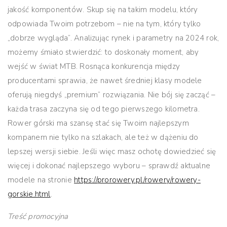
jakość komponentów
. Skup się na takim modelu, który
odpowiada Twoim potrzebom – nie na tym, który tylko
„dobrze wygląda”. Analizując rynek i parametry na 2024 rok,
możemy śmiało stwierdzić: to doskonały moment, aby
wejść w świat MTB. Rosnąca konkurencja między
producentami sprawia, że nawet średniej klasy modele
oferują niegdyś „premium” rozwiązania. Nie bój się zacząć –
każda trasa zaczyna się od tego pierwszego kilometra.
Rower górski ma szansę stać się Twoim najlepszym
kompanem nie tylko na szlakach, ale też w dążeniu do
lepszej wersji siebie. Jeśli więc masz ochotę dowiedzieć się
więcej i dokonać najlepszego wyboru – sprawdź aktualne
modele na stronie
https://prorowery.pl/rowery/rowery-
gorskie.html
.
Treść promocyjna