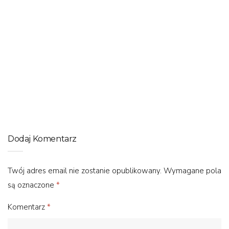
PORADNIK ROWEROWY
Rower do miasta – elektryczny czy tradycyjny?
Dodaj Komentarz
Twój adres email nie zostanie opublikowany.
Wymagane pola
są oznaczone
*
Komentarz
*