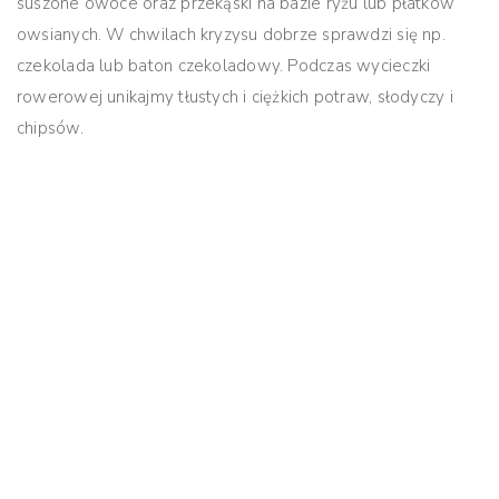
suszone owoce oraz przekąski na bazie ryżu lub płatków
owsianych. W chwilach kryzysu dobrze sprawdzi się np.
czekolada lub baton czekoladowy. Podczas wycieczki
rowerowej unikajmy tłustych i ciężkich potraw, słodyczy i
chipsów.