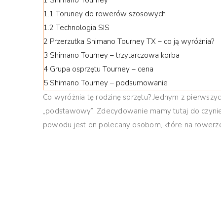
1
Shimano Tourney
1.1
Toruney do rowerów szosowych
1.2
Technologia SIS
2
Przerzutka Shimano Tourney TX – co ją wyróżnia?
3
Shimano Tourney – trzytarczowa korba
4
Grupa osprzętu Tourney – cena
5
Shimano Tourney – podsumowanie
Co wyróżnia tę rodzinę sprzętu? Jednym z pierwszych
„podstawowy”. Zdecydowanie mamy tutaj do czynien
powodu jest on polecany osobom, które na rowerze 