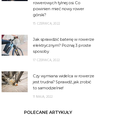
rowerowych tylnej osi. Co
powinien mieć nowy rower
górski?
15 CZERWCA, 2022
Jak sprawdzić baterię w rowerze
elektrycznym? Poznaj 3 proste
sposoby
17 CZERWCA, 2022
Czy wymiana widelca w rowerze
jest trudna? Sprawdź, jak zrobić
to samodzielnie!
11 MAJA, 2022
POLECANE ARTYKUŁY