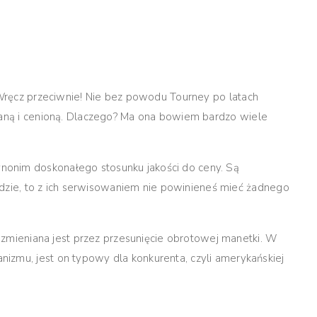
 Wręcz przeciwnie!
Nie bez powodu Tourney po latach
ną i cenioną.
Dlaczego? Ma ona bowiem bardzo wiele
onim doskonałego stosunku jakości do ceny. Są
dojdzie, to z ich serwisowaniem nie powinieneś mieć żadnego
ny zmieniana jest przez przesunięcie obrotowej manetki. W
izmu, jest on typowy dla konkurenta, czyli amerykańskiej