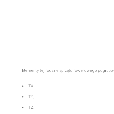
Elementy tej rodziny sprzętu rowerowego pogrupowa
TX;
TY;
TZ;