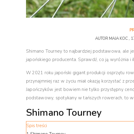
P
AUTOR
MAJA KOC
1
Shimano Tourney to najbardziej podstawowa, ale je
japońskiego producenta. Sprawdź, co ją wyróżnia i il
W 2021 roku japoński gigant produkcji osprzętu row
przynajmniej raz w życiu miał okazję korzystać z prz
Japończyków jest bowiem nie tylko przystępny cenow
podstawowy, spotykany w tańszych rowerach, to wł
Shimano Tourney
Spis treści