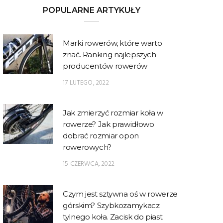
POPULARNE ARTYKUŁY
Marki rowerów, które warto
znać. Ranking najlepszych
producentów rowerów
17 LUTEGO, 2022
Jak zmierzyć rozmiar koła w
rowerze? Jak prawidłowo
dobrać rozmiar opon
rowerowych?
15 CZERWCA, 2022
Czym jest sztywna oś w rowerze
górskim? Szybkozamykacz
tylnego koła. Zacisk do piast