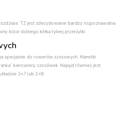
rozdziale. TZ jest zdecydowanie bardzo rozpoznawalna,
ny kolor dolnego kółka tylnej przerzutki.
wych
na specjalnie do rowerów szosowych.
Manetki
ranka” kierownicy szosówek.
Napęd również jest
układzie 2×7 lub 2×8.